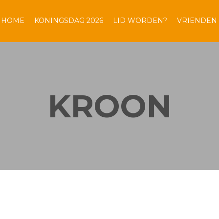
HOME
KONINGSDAG 2026
LID WORDEN?
VRIENDEN
KROON