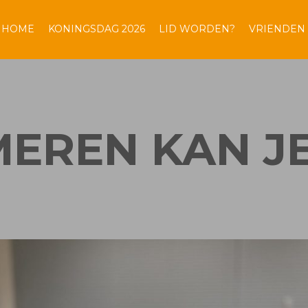
HOME
KONINGSDAG 2026
LID WORDEN?
VRIENDEN
EREN KAN J